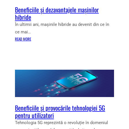
T
A
Beneficiile și dezavantajele mașinilor
R
C
hibride
U
E
C
R
În ultimii ani, mașinile hibride au devenit din ce în
I
E
ce mai…
N
C
:
READ MORE
Ă
A
B
:
R
E
S
E
N
O
S
E
L
C
F
U
H
I
Ț
I
C
I
M
I
I
B
I
D
Ă
L
E
L
Beneficiile și provocările tehnologiei 5G
E
L
U
pentru utilizatori
Ș
I
M
I
Tehnologia 5G reprezintă o revoluție în domeniul
C
E
D