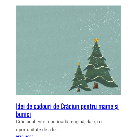
U
Ă
I
G
C
Ă
O
S
L
E
O
Ș
R
T
E
I
C
C
T
E
A
L
L
E
M
A
I
Idei de cadouri de Crăciun pentru mame și
B
bunici
U
N
Crăciunul este o perioadă magică, dar și o
E
oportunitate de a le…
O
: