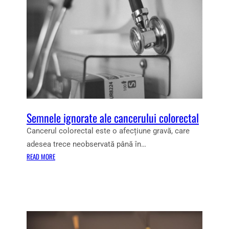
Semnele ignorate ale cancerului colorectal
Cancerul colorectal este o afecțiune gravă, care
adesea trece neobservată până în…
:
READ MORE
S
E
M
N
E
L