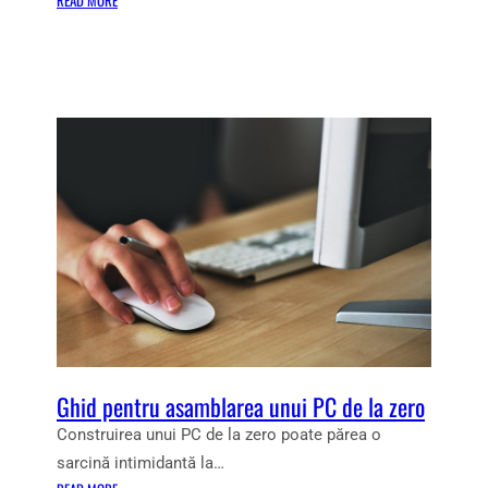
READ MORE
F
I
E
D
R
E
T
I
E
D
Î
E
N
C
A
A
N
D
U
O
N
U
Ț
R
U
I
R
D
I
E
L
C
E
Ghid pentru asamblarea unui PC de la zero
R
A
Ă
Construirea unui PC de la zero poate părea o
U
C
sarcină intimidantă la…
T
I