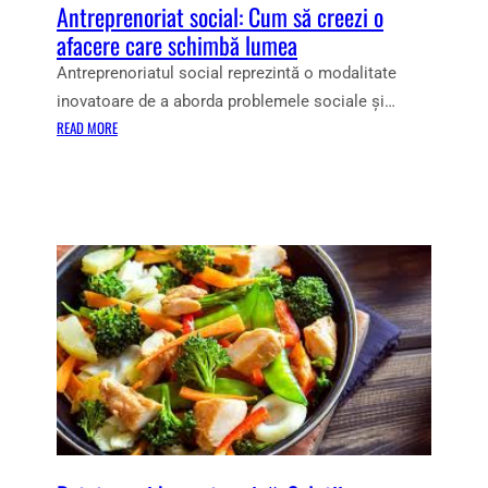
J
Antreprenoriat social: Cum să creezi o
E
E
afacere care schimbă lumea
R
,
G
Antreprenoriatul social reprezintă o modalitate
C
I
inovatoare de a aborda problemele sociale și…
O
I
:
READ MORE
N
Ș
A
D
I
N
I
S
T
Ț
I
R
I
N
E
I
U
P
Ș
Z
R
I
I
E
S
T
N
F
Ă
O
A
:
R
T
S
I
U
F
A
R
A
T
I
T
S