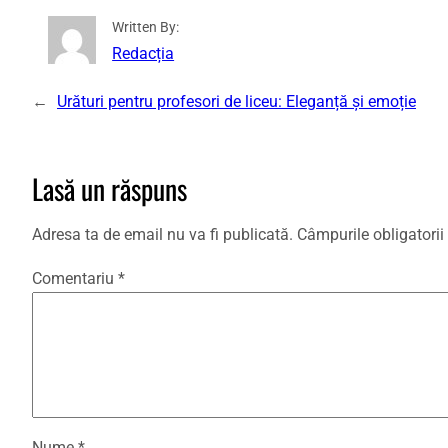
Written By:
Redacția
←
Urături pentru profesori de liceu: Eleganță și emoție
Lasă un răspuns
Adresa ta de email nu va fi publicată.
Câmpurile obligatori
Comentariu
*
Nume
*