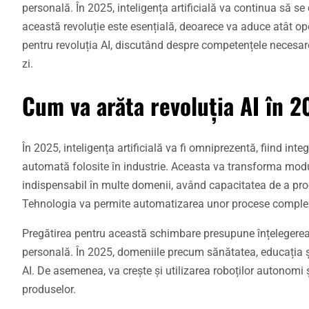
personală. În 2025, inteligența artificială va continua să se
această revoluție este esențială, deoarece va aduce atât opo
pentru revoluția AI, discutând despre competențele necesare, 
zi.
Cum va arăta revoluția AI în 
În 2025, inteligența artificială va fi omniprezentă, fiind inte
automată folosite în industrie. Aceasta va transforma mod
indispensabil în multe domenii, având capacitatea de a proc
Tehnologia va permite automatizarea unor procese complexe,
Pregătirea pentru această schimbare presupune înțelegerea
personală. În 2025, domeniile precum sănătatea, educația și
AI. De asemenea, va crește și utilizarea roboților autonomi ș
produselor.