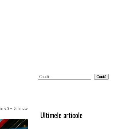
S
Caută
e
a
r
c
time:
3 – 5 minute
Ultimele articole
h