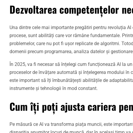
Dezvoltarea competențelor nec
Una dintre cele mai importante pregătiri pentru revoluția A
procese, sunt abilități care vor rămâne fundamentale. Printre
problemelor, care nu pot fi ușor replicate de algoritmi. Totod
domenii precum programarea, analiza datelor și gestionarea i
În 2025, va fi necesar să înțelegi cum funcționează AI la un
proceselor de învățare automată și înțelegerea modului în 
este important să îți îmbunătățești abilitățile de adaptabili
instrumente și tehnologii în mod constant.
Cum îți poți ajusta cariera pe
Pe măsură ce AI va transforma piața muncii, este important
dispariția anumitor locuri de muncă, dar în același timp va cr