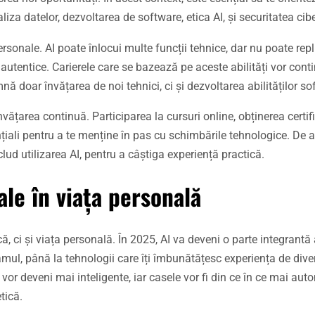
iza datelor, dezvoltarea de software, etica AI, și securitatea cib
rpersonale. AI poate înlocui multe funcții tehnice, dar nu poate rep
autentice. Carierele care se bazează pe aceste abilități vor conti
ă doar învățarea de noi tehnici, ci și dezvoltarea abilităților sof
ățarea continuă. Participarea la cursuri online, obținerea certific
nțiali pentru a te menține în pas cu schimbările tehnologice. De
lud utilizarea AI, pentru a câștiga experiență practică.
ale în viața personală
ă, ci și viața personală. În 2025, AI va deveni o parte integrantă a
gramul, până la tehnologii care îți îmbunătățesc experiența de dive
vor deveni mai inteligente, iar casele vor fi din ce în ce mai aut
tică.