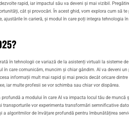
 dezvolte rapid, iar impactul său va deveni și mai vizibil. Pregăti
rtunități, cât și provocări. În acest ghid, vom explora cum să te 
ajustările în carieră, și modul în care poți integra tehnologia în
2025?
grată în tehnologii ce variază de la asistenți virtuali la sisteme d
ul în care comunicăm, muncim și chiar gândim. AI va deveni un 
esa informații mult mai rapid și mai precis decât oricare dintre 
 iar multe profesii se vor schimba sau chiar vor dispărea.
 profundă a modului în care AI va impacta locul tău de muncă ș
 transporturile vor experimenta transformări semnificative datori
i a algoritmilor de învățare profundă pentru îmbunătățirea servic