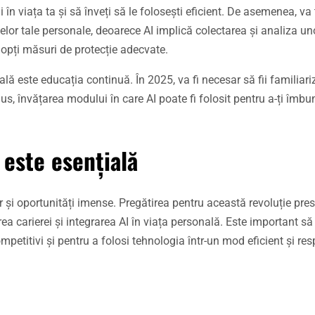
 în viața ta și să înveți să le folosești eficient. De asemenea, va
telor tale personale, deoarece AI implică colectarea și analiza uno
adopți măsuri de protecție adecvate.
nală este educația continuă. În 2025, va fi necesar să fii familiari
 plus, învățarea modului în care AI poate fi folosit pentru a-ți îmbu
 este esențială
 și oportunități imense. Pregătirea pentru această revoluție pr
ea carierei și integrarea AI în viața personală. Este important să
titivi și pentru a folosi tehnologia într-un mod eficient și res