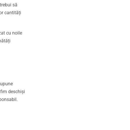
 trebui să
r cantități
zat cu noile
nătăți
esupune
 fim deschiși
ponsabil.