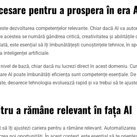
esare pentru a prospera în era 
I este dezvoltarea competențelor relevante. Chiar dacă AI va aut
 acestea se numără gândirea critică, creativitatea și abilitățile 
ată, este esențial să îți îmbunătățești cunoștințele tehnice, în sp
nteligenței artificiale.
 nivel de bază, chiar dacă nu lucrezi direct în acest domeniu. C
care AI poate îmbunătăți eficiența sunt competențe esențiale. D
tate, deoarece tehnologia evoluează rapid și va trebui să te ajuste
ntru a rămâne relevant în fața AI
 să îți ajustezi cariera pentru a rămâne relevant. Automatizarea
ea noi oportunități. În acest context, este esențial să te orientez