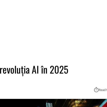
revoluția AI în 2025
⏱︎
Read 