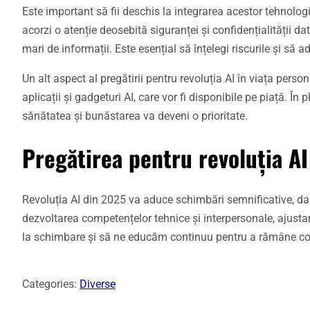
Este important să fii deschis la integrarea acestor tehnologii
acorzi o atenție deosebită siguranței și confidențialității da
mari de informații. Este esențial să înțelegi riscurile și să 
Un alt aspect al pregătirii pentru revoluția AI în viața perso
aplicații și gadgeturi AI, care vor fi disponibile pe piață. În
sănătatea și bunăstarea va deveni o prioritate.
Pregătirea pentru revoluția AI
Revoluția AI din 2025 va aduce schimbări semnificative, dar
dezvoltarea competențelor tehnice și interpersonale, ajustar
la schimbare și să ne educăm continuu pentru a rămâne compe
Categories:
Diverse