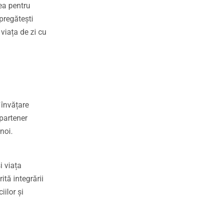
rea pentru
pregătești
 viața de zi cu
e învățare
partener
noi.
i viața
tă integrării
iilor și