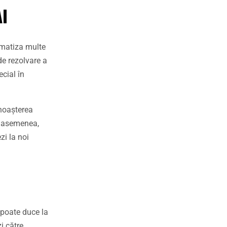
AI
omatiza multe
de rezolvare a
ecial în
unoașterea
e asemenea,
zi la noi
 poate duce la
i către