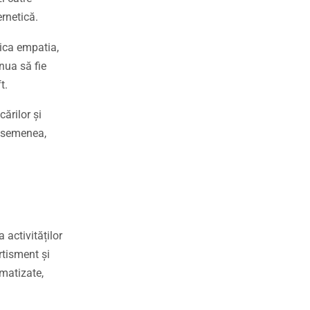
ernetică.
lica empatia,
nua să fie
t.
ărilor și
 asemenea,
 activităților
rtisment și
omatizate,