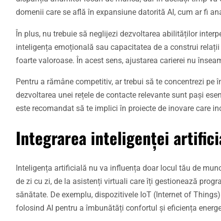
domenii care se află în expansiune datorită AI, cum ar fi anal
În plus, nu trebuie să neglijezi dezvoltarea abilităților inte
inteligența emoțională sau capacitatea de a construi relații 
foarte valoroase. În acest sens, ajustarea carierei nu înseamn
Pentru a rămâne competitiv, ar trebui să te concentrezi pe înv
dezvoltarea unei rețele de contacte relevante sunt pași ese
este recomandat să te implici în proiecte de inovare care inc
Integrarea inteligenței artifici
Inteligența artificială nu va influența doar locul tău de munc
de zi cu zi, de la asistenți virtuali care îți gestionează pro
sănătate. De exemplu, dispozitivele IoT (Internet of Things) 
folosind AI pentru a îmbunătăți confortul și eficiența energe