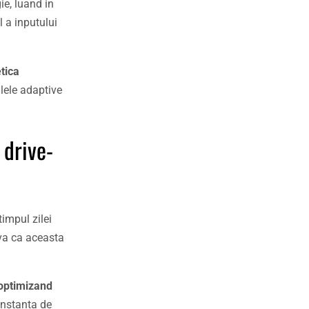
ie, luand in
l a inputului
tica
lele adaptive
 drive-
timpul zilei
rva ca aceasta
optimizand
onstanta de