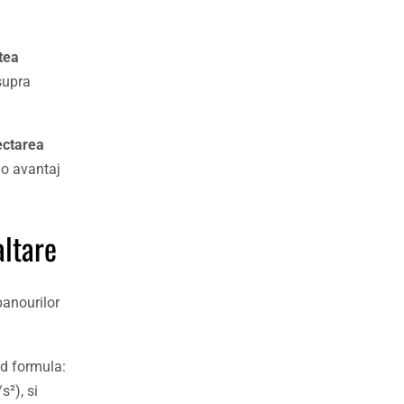
tea
supra
ectarea
 o avantaj
altare
panourilor
nd formula:
s²), si