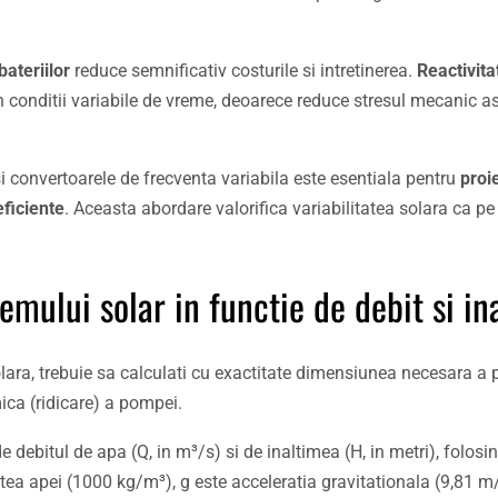
bateriilor
reduce semnificativ costurile si intretinerea.
Reactivita
 in conditii variabile de vreme, deoarece reduce stresul mecanic a
 si convertoarele de frecventa variabila este esentiala pentru
proi
eficiente
. Aceasta abordare valorifica variabilitatea solara ca pe
mului solar in functie de debit si in
olara, trebuie sa calculati cu exactitate dimensiunea necesara a 
mica (ridicare) a pompei.
e debitul de apa (Q, in m³/s) si de inaltimea (H, in metri), folosi
ea apei (1000 kg/m³), g este acceleratia gravitationala (9,81 m/