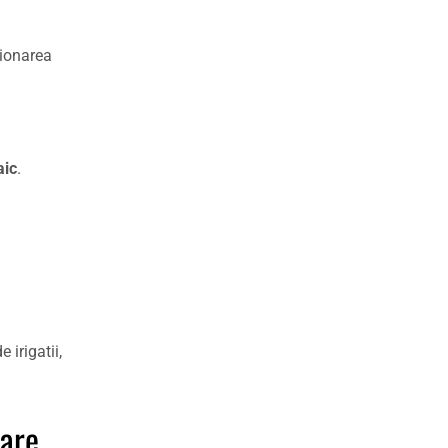
sionarea
aic
.
irigatii,
gare