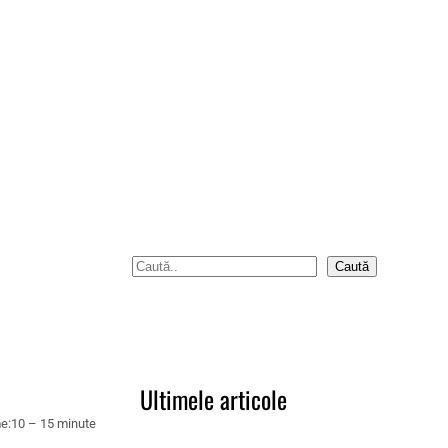
S
Caută
e
a
r
c
Ultimele articole
h
e:
10 – 15 minute