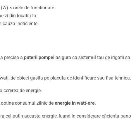
 (W) × orele de functionare
e zi din locatia ta
n cauza ineficientei
ea precisa a
puterii pompei
asigura ca sistemul tau de irigatii s
wati, de obicei gasita pe placuta de identificare sau fisa tehnica.
a cererea de energie.
a obtine consumul zilnic de
energie in watt-ore
.
a cel putin aceasta energie, luand in considerare eficienta panou