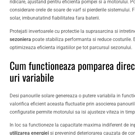
ridicare, ajustand pentru eficienta pompei si a motorului. Po
considerare orele de soare de varf si pierderile sistemului. F
solar, imbunatatind fiabilitatea fara baterii.
Protejati invertoarele cu protectie la suprasarcina si intre
sezoniera
poate stabiliza performanta si reduce costurile. 
optimizeaza eficienta irigatiilor pe tot parcursul sezonului.
Cum functioneaza pomparea directa 
uri variabile
Desi panourile solare genereaza o putere variabila in functie
valorifica eficient aceasta fluctuatie prin asocierea panour
configuratie permite motorului sa isi ajusteze viteza in timp
In loc sa functioneze la capacitate maxima indiferent de in
utilizarea energiei
si prevenind deteriorarea cauzata de cond