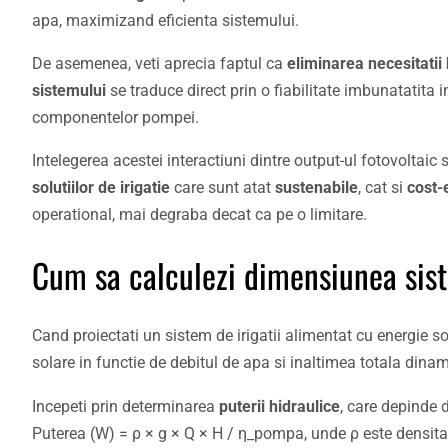
apa, maximizand eficienta sistemului.
De asemenea, veti aprecia faptul ca
eliminarea necesitatii 
sistemului
se traduce direct prin o fiabilitate imbunatatita
componentelor pompei.
Intelegerea acestei interactiuni dintre output-ul fotovoltaic
solutiilor de irigatie
care sunt atat
sustenabile
, cat si
cost-
operational, mai degraba decat ca pe o limitare.
Cum sa calculezi dimensiunea siste
Cand proiectati un sistem de irigatii alimentat cu energie s
solare in functie de debitul de apa si inaltimea totala dina
Incepeti prin determinarea
puterii hidraulice
, care depinde d
Puterea (W) = ρ × g × Q × H / η_pompa, unde ρ este densitat