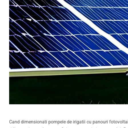
Cand dimensionati pompele de irigatii cu panouri fotovoltai