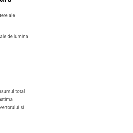
tere ale
male de lumina
nsumul total
 estima
vertorului si