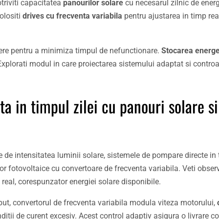
triviti capacitatea
panourilor solare
cu necesarul zilnic de energ
olositi
drives cu frecventa variabila
pentru ajustarea in timp rea
tinere pentru a minimiza timpul de nefunctionare.
Stocarea energe
Explorati modul in care proiectarea sistemului adaptat si controa
in timpul zilei cu panouri solare si
 de intensitatea luminii solare, sistemele de pompare directe in 
ilor fotovoltaice cu convertoare de frecventa variabila. Veti obse
 real, corespunzator energiei solare disponibile.
put, convertorul de frecventa variabila modula viteza motorului,
itii de curent excesiv. Acest control adaptiv asigura o livrare c