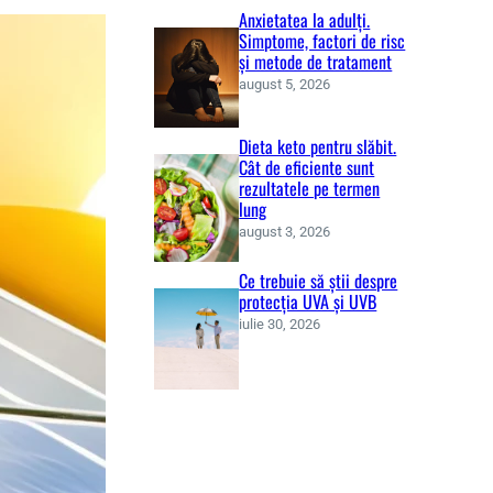
Anxietatea la adulți.
Simptome, factori de risc
și metode de tratament
august 5, 2026
Dieta keto pentru slăbit.
Cât de eficiente sunt
rezultatele pe termen
lung
august 3, 2026
Ce trebuie să știi despre
protecția UVA și UVB
iulie 30, 2026