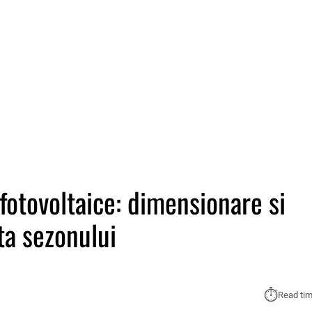
fotovoltaice: dimensionare si
ta sezonului
⏱︎
Read tim