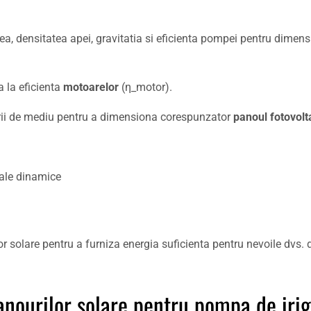
mea, densitatea apei, gravitatia si eficienta pompei pentru dimen
a la eficienta
motoarelor
(η_motor).
ctorii de mediu pentru a dimensiona corespunzator
panoul fotovolt
tale dinamice
olare pentru a furniza energia suficienta pentru nevoile dvs. de 
nourilor solare pentru pompa de iri