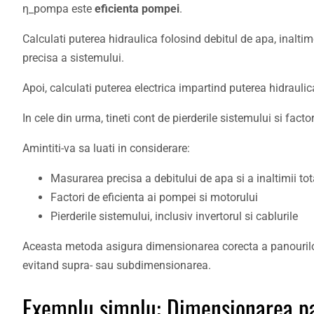
η_pompa este
eficienta pompei
.
Calculati puterea hidraulica folosind debitul de apa, inalti
precisa a sistemului.
Apoi, calculati puterea electrica impartind puterea hidraulic
In cele din urma, tineti cont de pierderile sistemului si fa
Amintiti-va sa luati in considerare:
Masurarea precisa a debitului de apa si a inaltimii to
Factori de eficienta ai pompei si motorului
Pierderile sistemului, inclusiv invertorul si cablurile
Aceasta metoda asigura dimensionarea corecta a panourilor s
evitand supra- sau subdimensionarea.
Exemplu simplu: Dimensionarea pa