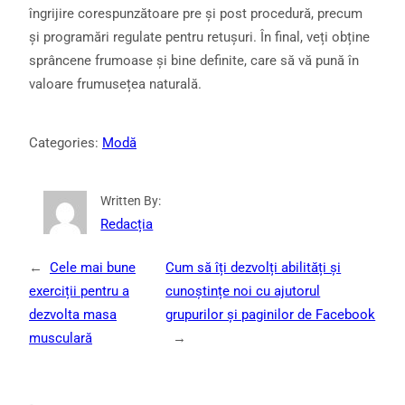
îngrijire corespunzătoare pre și post procedură, precum
și programări regulate pentru retușuri. În final, veți obține
sprâncene frumoase și bine definite, care să vă pună în
valoare frumusețea naturală.
Categories:
Modă
Written By:
Redacția
←
Cele mai bune
Cum să îți dezvolți abilități și
exerciții pentru a
cunoștințe noi cu ajutorul
dezvolta masa
grupurilor și paginilor de Facebook
musculară
→