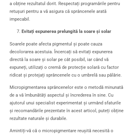
a obține rezultatul dorit. Respectați programările pentru
retușuri pentru a vă asigura că sprâncenele arată
impecabil.
Evitați expunerea prelungită la soare și solar
Soarele poate afecta pigmentul și poate cauza
decolorarea acestuia. Încercați să evitați expunerea
directă la soare și solar pe cât posibil, iar când vă
expuneți, utilizați o cremă de protecție solară cu factor
ridicat și protejați sprâncenele cu o umbrelă sau pălărie.
Micropigmentarea sprâncenelor este o metodă minunată
de a vă îmbunătăți aspectul și încrederea în sine. Cu
ajutorul unui specialist experimentat și urmând sfaturile
și recomandările prezentate în acest articol, puteți obține
rezultate naturale și durabile.
Amintiți-vă că o micropigmentare reușită necesită o