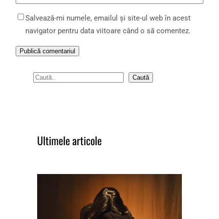
Salvează-mi numele, emailul și site-ul web în acest
navigator pentru data viitoare când o să comentez.
S
Caută
e
a
r
c
Ultimele articole
h