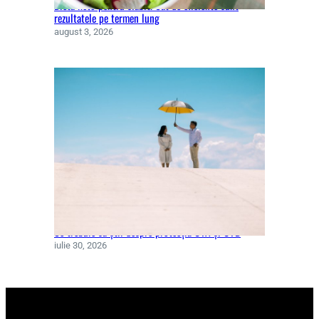
Dieta keto pentru slăbit. Cât de eficiente sunt
rezultatele pe termen lung
august 3, 2026
Ce trebuie să știi despre protecția UVA și UVB
iulie 30, 2026