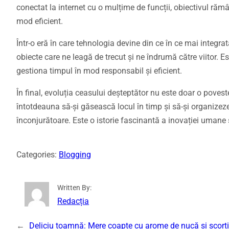
conectat la internet cu o mulțime de funcții, obiectivul rămâ
mod eficient.
Într-o eră în care tehnologia devine din ce în ce mai integra
obiecte care ne leagă de trecut și ne îndrumă către viitor. Est
gestiona timpul în mod responsabil și eficient.
În final, evoluția ceasului deșteptător nu este doar o poves
întotdeauna să-și găsească locul în timp și să-și organizeze
înconjurătoare. Este o istorie fascinantă a inovației umane ș
Categories:
Blogging
Written By:
Redacția
←
Deliciu toamnă: Mere coapte cu arome de nucă și scorț