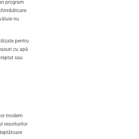
r-un program
 schimbătoare
văluie nu
ilizate pentru
easuri cu apă
treptat sau
ător modern
 resorturilor
șteptătoare