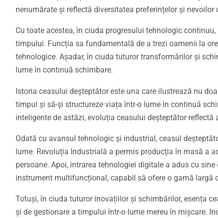
nenumărate și reflectă diversitatea preferințelor și nevoilor u
Cu toate acestea, în ciuda progresului tehnologic continuu
timpului. Funcția sa fundamentală de a trezi oamenii la ore 
tehnologice. Așadar, în ciuda tuturor transformărilor și schi
lume în continuă schimbare.
Istoria ceasului deșteptător este una care ilustrează nu doa
timpul și să-și structureze viața într-o lume în continuă sc
inteligente de astăzi, evoluția ceasului deșteptător reflectă a
Odată cu avansul tehnologic și industrial, ceasul deșteptăto
lume. Revoluția Industrială a permis producția în masă a a
persoane. Apoi, intrarea tehnologiei digitale a adus cu sine
instrument multifuncțional, capabil să ofere o gamă largă de c
Totuși, în ciuda tuturor inovațiilor și schimbărilor, esența 
și de gestionare a timpului într-o lume mereu în mișcare. 