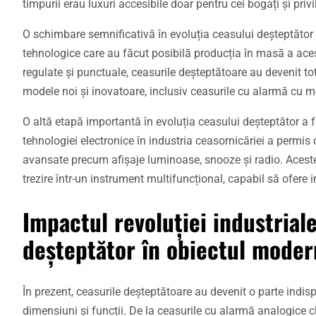
timpurii erau luxuri accesibile doar pentru cei bogați și privil
O schimbare semnificativă în evoluția ceasului deșteptător a
tehnologice care au făcut posibilă producția în masă a aces
regulate și punctuale, ceasurile deșteptătoare au devenit to
modele noi și inovatoare, inclusiv ceasurile cu alarmă cu m
O altă etapă importantă în evoluția ceasului deșteptător a fos
tehnologiei electronice în industria ceasornicăriei a permis 
avansate precum afișaje luminoase, snooze și radio. Aceste 
trezire într-un instrument multifuncțional, capabil să ofere i
Impactul revoluției industriale
deșteptător în obiectul moder
În prezent, ceasurile deșteptătoare au devenit o parte indisp
dimensiuni și funcții. De la ceasurile cu alarmă analogice cl