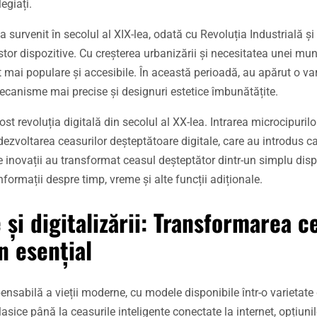
egiați.
 survenit în secolul al XIX-lea, odată cu Revoluția Industrială și
tor dispozitive. Cu creșterea urbanizării și necesitatea unei mun
t mai populare și accesibile. În această perioadă, au apărut o va
ecanisme mai precise și designuri estetice îmbunătățite.
t revoluția digitală din secolul al XX-lea. Intrarea microcipurilor
dezvoltarea ceasurilor deșteptătoare digitale, care au introdus ca
inovații au transformat ceasul deșteptător dintr-un simplu disp
nformații despre timp, vreme și alte funcții adiționale.
 și digitalizării: Transformarea c
n esențial
ensabilă a vieții moderne, cu modele disponibile într-o varietate d
asice până la ceasurile inteligente conectate la internet, opțiuni