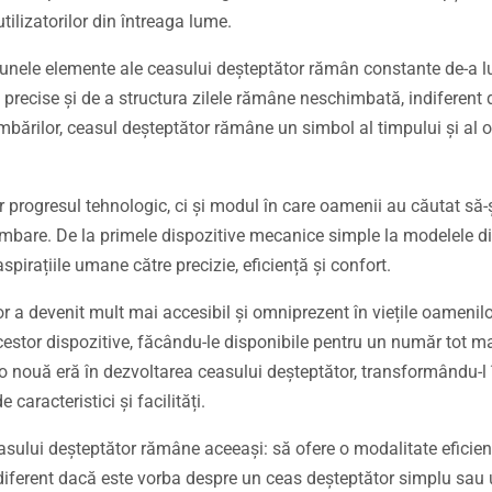
tilizatorilor din întreaga lume.
, unele elemente ale ceasului deșteptător rămân constante de-a l
precise și de a structura zilele rămâne neschimbată, indiferent d
mbărilor, ceasul deșteptător rămâne un simbol al timpului și al or
r progresul tehnologic, ci și modul în care oamenii au căutat să-
himbare. De la primele dispozitive mecanice simple la modelele di
spirațiile umane către precizie, eficiență și confort.
r a devenit mult mai accesibil și omniprezent în viețile oamenilo
cestor dispozitive, făcându-le disponibile pentru un număr tot m
 o nouă eră în dezvoltarea ceasului deșteptător, transformându-l 
aracteristici și facilități.
ceasului deșteptător rămâne aceeași: să ofere o modalitate eficien
Indiferent dacă este vorba despre un ceas deșteptător simplu sau