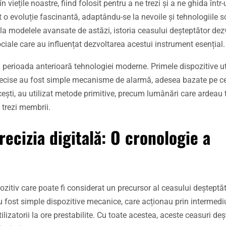
 viețile noastre, fiind folosit pentru a ne trezi și a ne ghida înt
rit o evoluție fascinantă, adaptându-se la nevoile și tehnologiile
la modelele avansate de astăzi, istoria ceasului deșteptător dez
ociale care au influențat dezvoltarea acestui instrument esențial.
în perioada anterioară tehnologiei moderne. Primele dispozitive ut
 precise au fost simple mecanisme de alarmă, adesea bazate pe c
recești, au utilizat metode primitive, precum lumânări care ardeau 
 trezi membrii.
ecizia digitală: O cronologie a
itiv care poate fi considerat un precursor al ceasului deștept
 fost simple dispozitive mecanice, care acționau prin intermediul
izatorii la ore prestabilite. Cu toate acestea, aceste ceasuri de