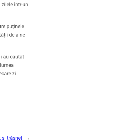
zilele într-un
tre puținele
tății de a ne
ii au căutat
u lumea
ecare zi.
 și trăsnet
→