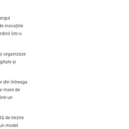
ungul
e inovațiile
dinii într-o
și organizeze
gitale și
r din întreaga
ai mare de
într-un
tă de trezire
 un model