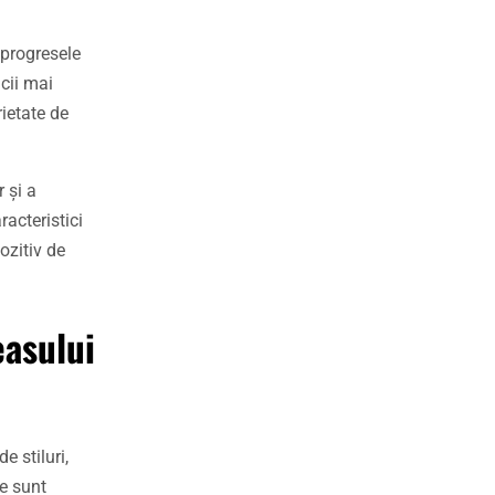
 progresele
cii mai
rietate de
 și a
racteristici
ozitiv de
easului
e stiluri,
le sunt