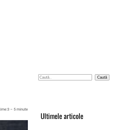
S
Caută
e
a
r
c
time:
3 – 5 minute
Ultimele articole
h