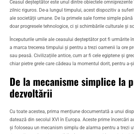
Ceasul deșteptător este unul dintre obiectele omniprezente în
zilnic riguros. De-a lungul timpului, acest dispozitiv a sufe
ale societății umane. De la primele sale forme simple până 
doar progresele tehnologice, ci și schimbările culturale și s
Începuturile umile ale ceasului deșteptător pot fi urmărite 
a marca trecerea timpului și pentru a trezi oamenii la ore
sau peasă. Civilizațiile antice, cum ar fi cele egiptene și g
chiar pietre grele care cădeau la momentul dorit, pentru a-și
De la mecanisme simplice la pr
dezvoltării
Cu toate acestea, prima mențiune documentată a unui dispoz
datează din secolul XVI în Europa. Aceste prime încercări au
și foloseau un mecanism simplu de alarma pentru a trezi util