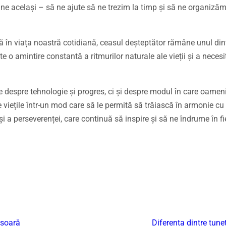
ne același – să ne ajute să ne trezim la timp și să ne organizăm 
tă în viața noastră cotidiană, ceasul deșteptător rămâne unul din
e o amintire constantă a ritmurilor naturale ale vieții și a necesi
te despre tehnologie și progres, ci și despre modul în care oamen
 viețile într-un mod care să le permită să trăiască în armonie c
i a perseverenței, care continuă să inspire și să ne îndrume în fi
ișoară
Diferența dintre tunet