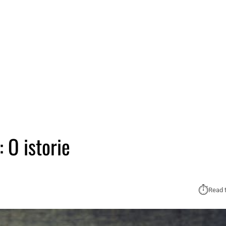
: O istorie
⏱︎
Read 