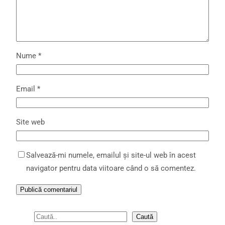
Nume
*
Email
*
Site web
Salvează-mi numele, emailul și site-ul web în acest
navigator pentru data viitoare când o să comentez.
S
Caută