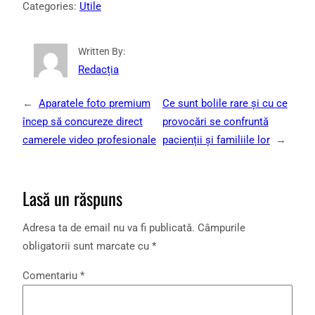
Categories:
Utile
Written By:
Redacția
←
Aparatele foto premium
Ce sunt bolile rare și cu ce
încep să concureze direct
provocări se confruntă
camerele video profesionale
pacienții și familiile lor
→
Lasă un răspuns
Adresa ta de email nu va fi publicată.
Câmpurile
obligatorii sunt marcate cu
*
Comentariu
*