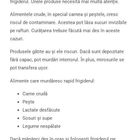
frigiderul. Unele produse necesită mai multă atenție.
Alimentele crude, în special carnea și peștele, cresc
riscul de contaminare. Acestea pot lăsa sucuri invizibile
pe rafturi. Curățarea trebuie făcută mai des în aceste
cazuri.
Produsele gătite au și ele riscuri. Dacă sunt depozitate
fără capac, pot murdări interiorul. În plus, mirosurile se
pot transfera ușor.
Alimente care murdăresc rapid frigiderul:
Carne crudă
Pește
Lactate desfăcute
Sosuri și supe
Legume nespălate
Dacă mănânci des în oraș și folosești frigiderul rar,