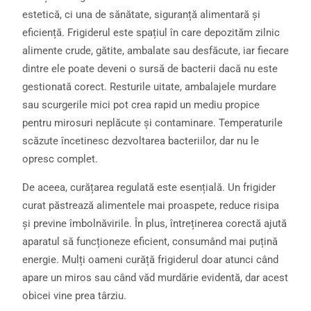
estetică, ci una de sănătate, siguranță alimentară și
eficiență. Frigiderul este spațiul în care depozităm zilnic
alimente crude, gătite, ambalate sau desfăcute, iar fiecare
dintre ele poate deveni o sursă de bacterii dacă nu este
gestionată corect. Resturile uitate, ambalajele murdare
sau scurgerile mici pot crea rapid un mediu propice
pentru mirosuri neplăcute și contaminare. Temperaturile
scăzute încetinesc dezvoltarea bacteriilor, dar nu le
opresc complet.
De aceea, curățarea regulată este esențială. Un frigider
curat păstrează alimentele mai proaspete, reduce risipa
și previne îmbolnăvirile. În plus, întreținerea corectă ajută
aparatul să funcționeze eficient, consumând mai puțină
energie. Mulți oameni curăță frigiderul doar atunci când
apare un miros sau când văd murdărie evidentă, dar acest
obicei vine prea târziu.