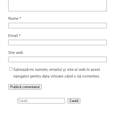
Nume
*
Email
*
Site web
Salvează-mi numele, emailul și site-ul web în acest
navigator pentru data viitoare când o să comentez.
S
Caută
e
a