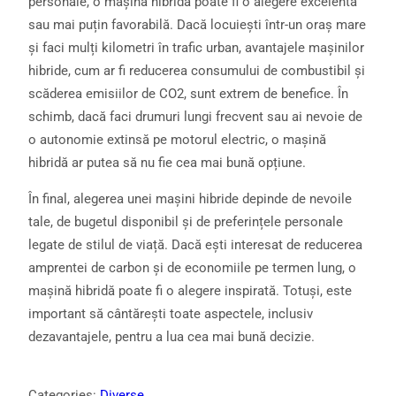
personale, o mașină hibridă poate fi o alegere excelentă
sau mai puțin favorabilă. Dacă locuiești într-un oraș mare
și faci mulți kilometri în trafic urban, avantajele mașinilor
hibride, cum ar fi reducerea consumului de combustibil și
scăderea emisiilor de CO2, sunt extrem de benefice. În
schimb, dacă faci drumuri lungi frecvent sau ai nevoie de
o autonomie extinsă pe motorul electric, o mașină
hibridă ar putea să nu fie cea mai bună opțiune.
În final, alegerea unei mașini hibride depinde de nevoile
tale, de bugetul disponibil și de preferințele personale
legate de stilul de viață. Dacă ești interesat de reducerea
amprentei de carbon și de economiile pe termen lung, o
mașină hibridă poate fi o alegere inspirată. Totuși, este
important să cântărești toate aspectele, inclusiv
dezavantajele, pentru a lua cea mai bună decizie.
Categories:
Diverse