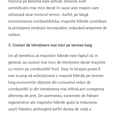
motorul pe benzină este activat, emisiile sunt
semnificativ mai mici decât în cazul unei mașini care
utilizează doar motorul termic. Astfel, pe lângă
economisirea combustibilului, mașinile hibride contribuie
la protejarea mediului înconjurător, reducând amprenta de
carbon.
3. Costuri de întreținere mai mici pe termen lung
Un alt beneficiu al mașinilor hibride este faptul că, în
general, au costuri mai mici de întreținere decât mașinile
cu motor pe combustibil fosil. Deși la început poate fi
mai scump să achiziționezi o mașină hibridă, pe termen
lung economiile obținute din consumul redus de
combustibil și din întreținerea mai ieftină pot compensa
diferența de preț. De asemenea, sistemele de frânare
regenerative ale mașinilor hibride ajută la reducerea
uzurii frânelor, prelungind astfel durata de viață a