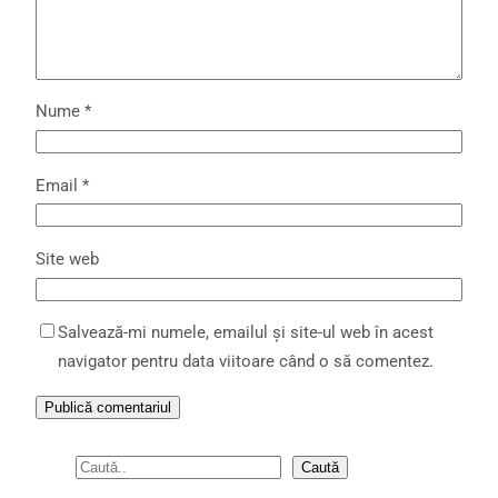
Nume
*
Email
*
Site web
Salvează-mi numele, emailul și site-ul web în acest
navigator pentru data viitoare când o să comentez.
S
Caută