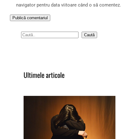
navigator pentru data viitoare când o să comentez.
S
Caută
e
a
r
c
Ultimele articole
h