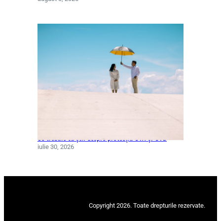
Ce trebuie să știi despre protecția UVA și UVB
iulie 30, 2026
Copyright 2026. Toate drepturile rezervate.