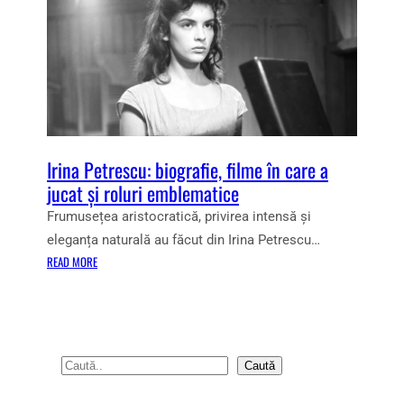
Irina Petrescu: biografie, filme în care a
jucat și roluri emblematice
Frumusețea aristocratică, privirea intensă și
eleganța naturală au făcut din Irina Petrescu…
:
READ MORE
I
R
I
N
A
S
Caută
P
e
E