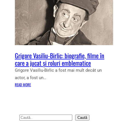
Grigore Vasiliu-Birlic: biografie, filme în
care a jucat și roluri emblematice
Grigore Vasiliu-Birlic a fost mai mult decât un
actor, a fost un…
:
READ MORE
G
R
I
G
O
S
Caută
R
e