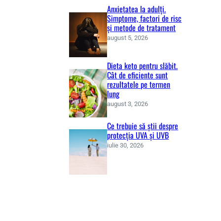
Anxietatea la adulți.
Simptome, factori de risc
și metode de tratament
august 5, 2026
Dieta keto pentru slăbit.
Cât de eficiente sunt
rezultatele pe termen
lung
august 3, 2026
Ce trebuie să știi despre
protecția UVA și UVB
iulie 30, 2026